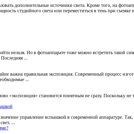
зовать дополнительные источники света. Кроме того, на фотоап
ощность студийного света или переместиться в тень при съемке 
ройти нельзя. Но в фотоаппарате тоже можно встретить такой си
Последняя ...
айне важна правильная экспозиция. Современный процесс изгот
еобходимые ...
слово «экспозиция» становится понятным не сразу. Поскольку не 
пышкой
значение управление вспышкой в современной аппаратуре. Так,
вет, ...
мме?