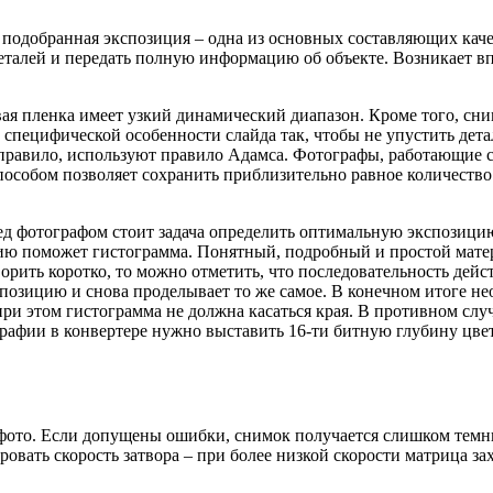
 подобранная экспозиция – одна из основных составляющих каче
деталей и передать полную информацию об объекте. Возникает вп
ая пленка имеет узкий динамический диапазон. Кроме того, сним
 специфической особенности слайда так, чтобы не упустить дет
 правило, используют правило Адамса. Фотографы, работающие 
особом позволяет сохранить приблизительно равное количество 
ед фотографом стоит задача определить оптимальную экспозицию
ию поможет гистограмма. Понятный, подробный и простой матер
оворить коротко, то можно отметить, что последовательность дей
спозицию и снова проделывает то же самое. В конечном итоге не
ри этом гистограмма не должна касаться края. В противном случ
афии в конвертере нужно выставить 16-ти битную глубину цвет
мо фото. Если допущены ошибки, снимок получается слишком тем
овать скорость затвора – при более низкой скорости матрица за