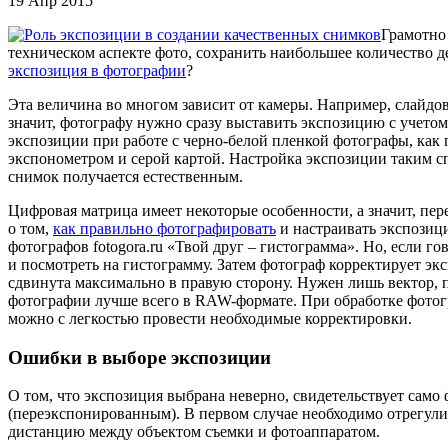
19 Апр 2015
Грамотно
техническом аспекте фото, сохранить наибольшее количество 
экспозиция в фотографии
?
Эта величина во многом зависит от камеры. Например, слайдов
значит, фотографу нужно сразу выставить экспозицию с учетом
экспозиции при работе с черно-белой пленкой фотографы, как
экспонометром и серой картой. Настройка экспозиции таким сп
снимок получается естественным.
Цифровая матрица имеет некоторые особенности, а значит, пер
о том,
как правильно фотографировать
и настраивать экспозиц
фотографов fotogora.ru «Твой друг – гистограмма». Но, если г
и посмотреть на гистограмму. Затем фотограф корректирует эк
сдвинута максимально в правую сторону. Нужен лишь вектор, п
фотографии лучше всего в RAW-формате. При обработке фотогр
можно с легкостью провести необходимые корректировки.
Ошибки в выборе экспозиции
О том, что экспозиция выбрана неверно, свидетельствует са
(переэкспонированным). В первом случае необходимо отрегулир
дистанцию между объектом съемки и фотоаппаратом.