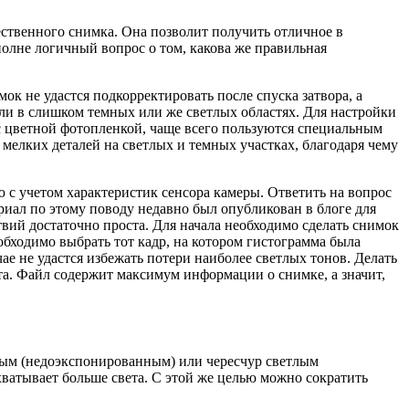
ственного снимка. Она позволит получить отличное в
олне логичный вопрос о том, какова же правильная
ок не удастся подкорректировать после спуска затвора, а
али в слишком темных или же светлых областях. Для настройки
с цветной фотопленкой, чаще всего пользуются специальным
мелких деталей на светлых и темных участках, благодаря чему
 с учетом характеристик сенсора камеры. Ответить на вопрос
иал по этому поводу недавно был опубликован в блоге для
ствий достаточно проста. Для начала необходимо сделать снимок
обходимо выбрать тот кадр, на котором гистограмма была
ае не удастся избежать потери наиболее светлых тонов. Делать
а. Файл содержит максимум информации о снимке, а значит,
ным (недоэкспонированным) или чересчур светлым
хватывает больше света. С этой же целью можно сократить