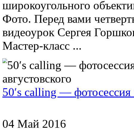
широкоугольного объектив
Фото. Перед вами четвер
видеоурок Сергея Горшков
Мастер-класс ...
50′s calling — фотосессия
04 Май 2016