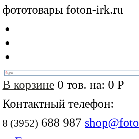
фототовары foton-irk.ru
В корзине
0
тов. на:
0
Р
Контактный телефон:
688 987
shop@foton
8 (3952)