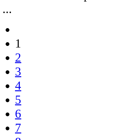
...
1
2
3
4
5
6
7