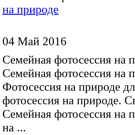
на природе
04 Май 2016
Семейная фотосессия на п
Семейная фотосессия на п
Фотосессия на природе дл
фотосессия на природе. Св
Семейная фотосессия на 
на ...