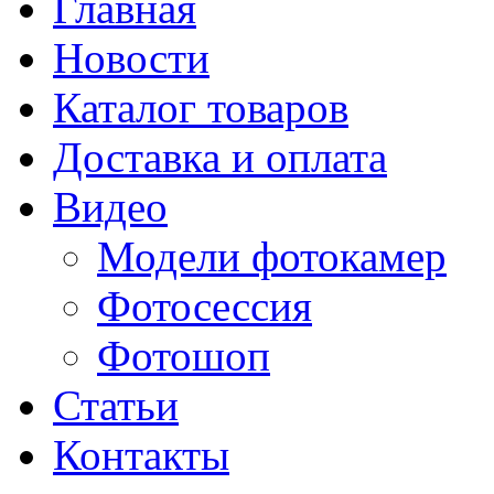
Главная
Новости
Каталог товаров
Доставка и оплата
Видео
Модели фотокамер
Фотосессия
Фотошоп
Статьи
Контакты