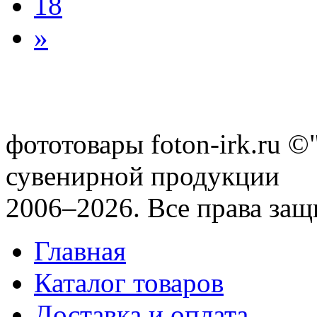
18
»
фототовары foton-irk.ru
©"
сувенирной продукции
2006–2026. Все права за
Главная
Каталог товаров
Доставка и оплата