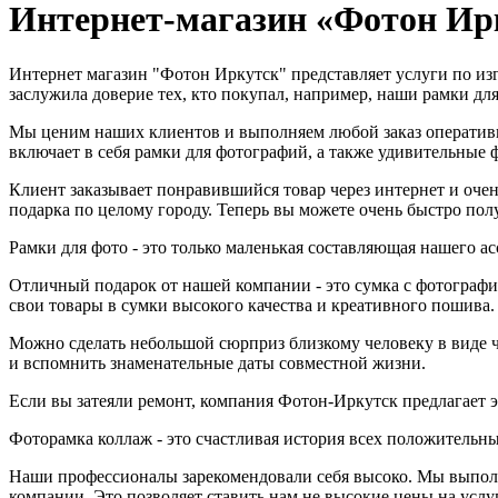
Интернет-магазин «Фотон Ир
Интернет магазин "Фотон Иркутск" представляет услуги по из
заслужила доверие тех, кто покупал, например, наши рамки для
Мы ценим наших клиентов и выполняем любой заказ оперативн
включает в себя рамки для фотографий, а также удивительные 
Клиент заказывает понравившийся товар через интернет и очень
подарка по целому городу. Теперь вы можете очень быстро полу
Рамки для фото - это только маленькая составляющая нашего а
Отличный подарок от нашей компании - это сумка с фотографи
свои товары в сумки высокого качества и креативного пошива.
Можно сделать небольшой сюрприз близкому человеку в виде ча
и вспомнить знаменательные даты совместной жизни.
Если вы затеяли ремонт, компания Фотон-Иркутск предлагает 
Фоторамка коллаж - это счастливая история всех положительны
Наши профессионалы зарекомендовали себя высоко. Мы выполн
компании. Это позволяет ставить нам не высокие цены на услуг