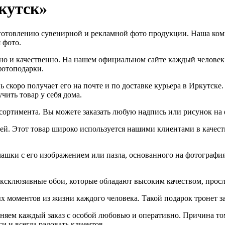
кутск»
готовлению сувенирной и рекламной фото продукции. Наша комп
 фото.
о и качественно. На нашем официальном сайте каждый человек
фотоподарки.
 скоро получает его на почте и по доставке курьера в Иркутске
чить товар у себя дома.
ссортимента. Вы можете заказать любую надпись или рисунок на 
ей. Этот товар широко используется нашими клиентами в качест
шки с его изображением или пазла, основанного на фотографиях
эксклюзивные обои, которые обладают высоким качеством, просл
х моментов из жизни каждого человека. Такой подарок тронет з
яем каждый заказ с особой любовью и оперативно. Причина то
и и всегда радовать клиентов.