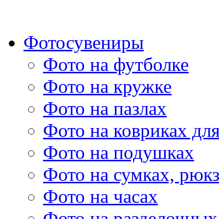
Фотосувениры
Фото на футболке
Фото на кружке
Фото на пазлах
Фото на ковриках дл
Фото на подушках
Фото на сумках, рюк
Фото на часах
Фото на разделочных