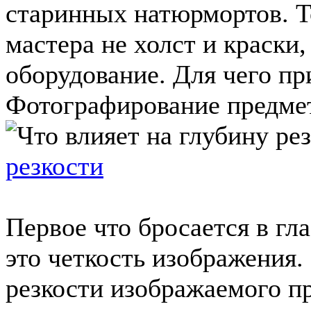
старинных натюрмортов. Т
мастера не холст и краски,
оборудование. Для чего п
Фотографирование предмет
резкости
Первое что бросается в гл
это четкость изображения.
резкости изображаемого пр