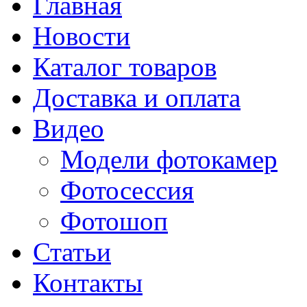
Главная
Новости
Каталог товаров
Доставка и оплата
Видео
Модели фотокамер
Фотосессия
Фотошоп
Статьи
Контакты