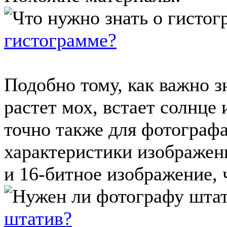
гистограмме?
Подобно тому, как важно з
растет мох, встает солнце и
точно также для фотографа
характеристики изображени
и 16-битное изображение, ч
штатив?