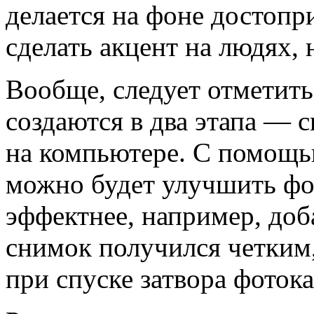
делается на фоне достопр
сделать акцент на людях, 
Вообще, следует отметить
создаются в два этапа — с
на компьютере. С помощь
можно будет улучшить фо
эффектнее, например, доб
снимок получился четким
при спуске затвора фоток