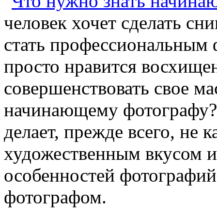
человек хочет сделать сн
стать профессиональным 
просто нравится восхищен
совершенствовать свое мас
начинающему фотографу? 
делает, прежде всего, не к
художественным вкусом и
особенностей фотографий
фотографом.