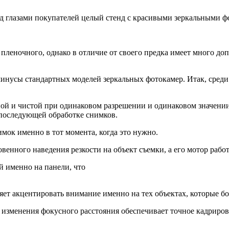
ед глазами покупателей целый стенд с красивыми зеркальными 
пленочного, однако в отличие от своего предка имеет много д
минусы стандартных моделей зеркальных фотокамер. Итак, сре
чной и чистой при одинаковом разрешении и одинаковом значени
 последующей обработке снимков.
имок именно в тот момента, когда это нужно.
енного наведения резкости на объект съемки, а его мотор рабо
 именно на панели, что
ет акцентировать внимание именно на тех объектах, которые бо
я изменения фокусного расстояния обеспечивает точное кадриров