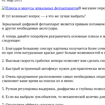
01 Мар 2013
В магазине пер
И тут возникает вопрос — а что же лучше выбрать?
Зеркальный цифровой фотоаппарат является прямым потомком 
и другие необходимые аксессуары.
А теперь давайте попробуем разграничить основные плюсы и 
следующее:
1. Благодаря большому сенсору картинка получается более со
но при этом натуральные краски дают больше возможностей в
2. Высокая скорость сработки затвора позволяет вам сделать сн
3. Быстрый встроенный автофокус нужен для практически мгнов
4. Очень продуманное расположение самых необходимых опций
сэкономит ваше время на поиски их в меню.
5. Ручная регулировка выдержки, диафрагмы и глубины позволя
6. Если вы выбрали зум-объектив, то механической колечко дл
7. Отсутствие эффекта «красных глаз».