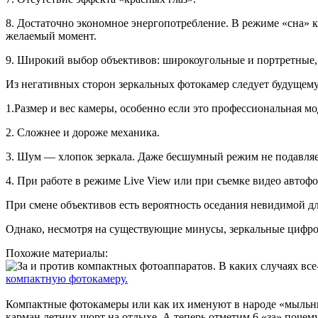
8. Достаточно экономное энергопотребление. В режиме «сна» к
желаемый момент.
9. Широкий выбор объективов: широкоугольные и портретные, 
Из негативных сторон зеркальных фотокамер следует будущем
1.Размер и вес камеры, особенно если это профессиональная мо
2. Сложнее и дороже механика.
3. Шум — хлопок зеркала. Даже бесшумный режим не подавляет
4. При работе в режиме Live View или при съемке видео автофо
При смене объективов есть вероятность оседания невидимой дл
Однако, несмотря на существующие минусы, зеркальные цифро
Похожие материалы:
компактную фотокамеру.
Компактные фотокамеры или как их именуют в народе «мыльн
карман летних шорт на отдыхе. А теперь отметим 6 «за» почему