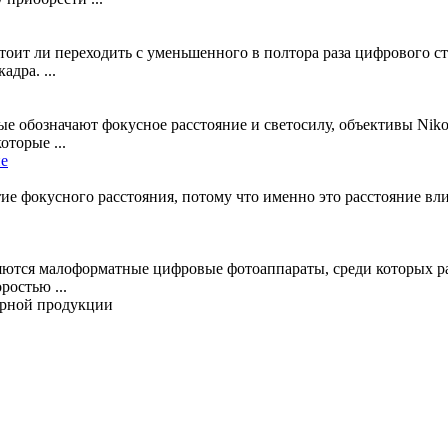
тоит ли переходить с уменьшенного в полтора раза цифрового с
дра. ...
е обозначают фокусное расстояние и светосилу, объективы Nik
торые ...
ие
нятие фокусного расстояния, потому что именно это расстояние 
тся малоформатные цифровые фотоаппараты, среди которых раз
ростью ...
ирной продукции