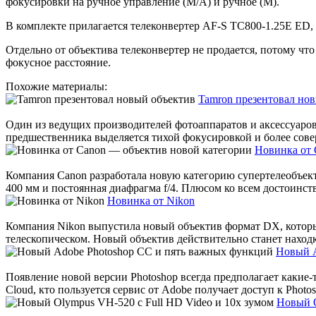
фокусировки на ручное управление (М/А) и ручное (М).
В комплекте прилагается телеконвертер AF-S TC800-1.25E ED, 
Отдельно от объектива телеконвертер не продается, потому чт
фокусное расстояние.
Похожие материалы:
Tamron презентовал но
Один из ведущих производителей фотоаппаратов и аксессуаров
предшественника выделяется тихой фокусировкой и более сове
Новинка от 
Компания Canon разработала новую категорию супертелеобъект
400 мм и постоянная диафрагма f/4. Плюсом ко всем достоинств
Новинка от Nikon
Компания Nikоn выпустила новый объектив формат DХ, которы
телескопическом. Новый объектив действительно станет находко
Новый A
Появление новой версии Photoshop всегда предполагает какие-
Cloud, кто пользуется сервис от Adobe получает доступ к Photos
Новый O