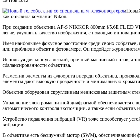
29 Ноя 2012
Новый
как объявила компания Nikon.
При создании объектива AF-S NIKKOR 800mm f/5.6E FL ED VR 
легче, улучшить качество изображения, с помощью инноваци
Имея наибольшее фокусное расстояние среди своих собратьев,
или приблизив объект к фотокамере. Он подойдет журналист
Используя для корпуса легкий, прочный магниевый сплав, а 
сбалансированности объектива.
Разместив элементы из флюорита впереди объектива, производи
элементы дают высокую прозрачность и минимальную хромат
Объектив оборудован скругленным менисковым защитным стек
Управление электромагнитной диафрагмой обеспечивается с в
автоматического контроля экспозиции, а также если объектив 
Устройство подавления вибраций (VR) тоже способствует устой
вибрации.
В объективе есть бесшумный мотор (SWM), обеспечивающий фо