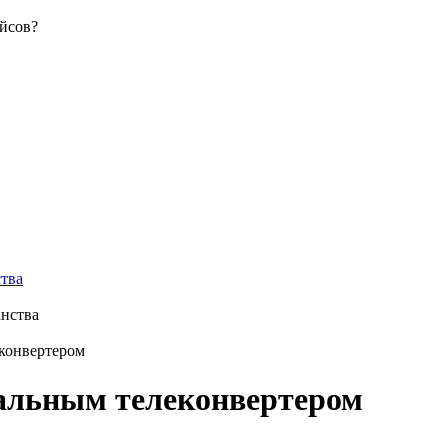
ства
конвертером
иальным телеконвертером