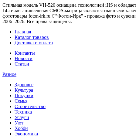
Стильная модель VH-520 оснащена технологией iHS и обладае
14-ти-мегапиксельная CMOS-матрица являются главными ключ
фототовары foton-irk.ru
©"Фотон-Ирк" - продажа фото и сувен
2006–2026. Все права защищены.
Главная
Каталог товаров
Доставка и оплата
Контакты
Новости
Статьи
Разное
Здоровье
Культура
Покупки
Семья
Строительство
Техника
Услуги
Уют
Хобби
Экономика