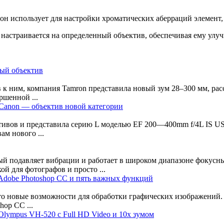
он использует для настройки хроматических аберраций элемент,
о настраивается на определенный объектив, обеспечивая ему улу
вый объектив
 к ним, компания Tamron представила новый зум 28–300 мм, рас
ршенной ...
Canon — объектив новой категории
ивов и представила серию L моделью EF 200—400mm f/4L IS USM
ам нового ...
й подавляет вибрации и работает в широком диапазоне фокусны
й для фотографов и просто ...
dobe Photoshop CC и пять важных функций
то новые возможности для обработки графических изображений. Н
hop CC ...
lympus VH-520 с Full HD Video и 10х зумом