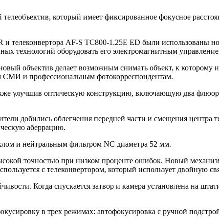
 телеобъектив, который имеет фиксированное фокусное расстоян
и телеконвертора AF-S TC800-1.25E ED были использованы нов
онных технологий оборудовать его электромагнитным управлен
 новый объектив делает возможным снимать объект, к которому 
ам СМИ и профессиональным фотокорреспондентам.
также улучшив оптическую конструкцию, включающую два флюори
тели добились облегчения передней части и смещения центра тяж
ическую аберрацию.
лом и нейтральным фильтром NC диаметра 52 мм.
ысокой точностью при низком проценте ошибок. Новый механиз
используется с телеконвертором, который использует двойную св
чивости. Когда спускается затвор и камера установлена на штат
кусировку в трех режимах: автофокусировка с ручной подстрой