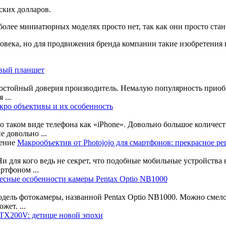
ских долларов.
е более миниатюрных моделях просто нет, так как они просто ст
века, но для продвижения бренда компании такие изобретения 
овый планшет
остойный доверия производитель. Немалую популярность приоб
 ...
кро объективы и их особенность
 о таком виде телефона как «iPhone». Довольно большое количес
 довольно ...
Макрообъектив от Photojojo для смартфонов: прекрасное р
для кого ведь не секрет, что подобные мобильные устройства не
ртфоном ...
есные особенности камеры Pentax Optio NB1000
ель фотокамеры, названной Pentax Optio NB1000. Можно смело 
жет. ...
 TX200V: детище новой эпохи