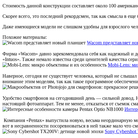
Стоимость данной конструкции составляет около 100 американ
Скорее всего, это последний рекордсмен, так как смысла в ещ
Даже имеющиеся модели не слишком удобны для взрослого чело
Похожие материалы:
Wacom представляет н
Фирма «Wacom» давно зарекомендовала себя как надежный и д
«Intuos». Также немало известна среди ценителей качества серия
Mobi-Lens: ми
Наверное, сегодня не существует человека, который не слышал
внимание этим моделям, так как такое программное обеспечение
Удобство смартфонов на сегодняшний день — сильной довод. Ни 
настоящий фотоаппарат. Тем не менее, отказаться от съемок сма
Интер
Компания «Pentax» выпустила новую, весьма неординарную мод
вот в несравненности посоревноваться в ней также мало что смо
Sony Сybershot