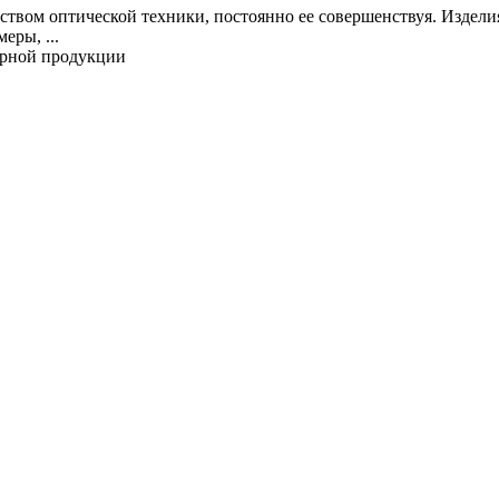
дством оптической техники, постоянно ее совершенствуя. Издел
еры, ...
ирной продукции