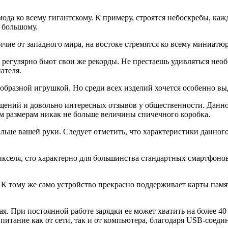
ода ко всему гигантскому. К примеру, строятся небоскребы, каж
 большому.
чие от западного мира, на востоке стремятся ко всему миниатю
 регулярно бьют свои же рекорды. Не престаешь удивляться не
ателя.
оеобразной игрушкой. Но среди всех изделий хочется особенно 
ий и довольно интересных отзывов у общественности. Данное
размерам никак не больше величины спичечного коробка.
ьце вашей руки. Следует отметить, что характеристики данного
икселя, сто характерно для большинства стандартных смартфонов
. К тому же само устройство прекрасно поддерживает карты пам
я. При постоянной работе зарядки ее может хватить на более 40
 питание как от сети, так и от компьютера, благодаря USB-соед