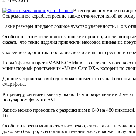
21 Фев 2013
В сегодняшнем мире налицо м
Современное кораблестроение также отличается тягой ко всему
Такие размеры придают ложное чувство уверенности. Но в отли
Особенно в этом отличились японские производители, которые
сказать, что такие изделия привлекли массовое внимание покуп
Скорей всего, они так и остались всего лишь интересной и св
Новый фотоаппарат «MAME-CAM» вызвал очень много восхищен
миниатюрный родственник «Mame-Cam DX», который по своим 
Данное устройство свободно может поместиться на большом пал
смартфона.
К примеру, он имеет высоту около 3 см и разрешение в 2 мегап
популярном формате AVI.
Запись можно проводить с разрешением в 640 на 480 пикселей
Гб.
Особо интересна мощность этого рекордсмена, а она немаленька
довольно быстро, всего лишь в течении часа, и может получать