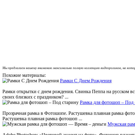
Мы предлагаем вашему вниманию максимально полную коллекцию видеороликов, на кот
Похожие материалы:
Рамки С Днем Рождения
Рамки открытки с днем рождения. Свинка Пеппа на русском все 
своих близких с праздником? ...
Рамка для фотошоп – Под
Прозрачная рамка в Фотошопе. Растушевка плавная рамка фото
Растушевка плавная рамка фотошоп ...
Мужская рам
Adobe Photoshop: «Цветовой акцент на фото». Фотошоп планета