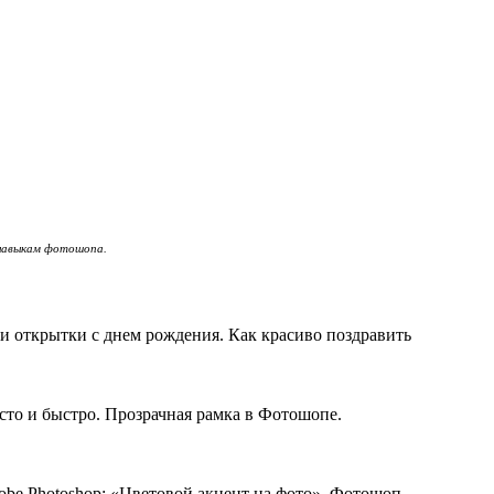
я навыкам фотошопа.
мки открытки с днем рождения. Как красиво поздравить
сто и быстро. Прозрачная рамка в Фотошопе.
obe Photoshop: «Цветовой акцент на фото». Фотошоп