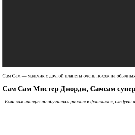
Сам Сам — мальчик с другой планеты очень похож на обычных 
Сам Сам Мистер Джордж, Самсам супер
Если вам интересно обучиться работе в фотошопе, следует в