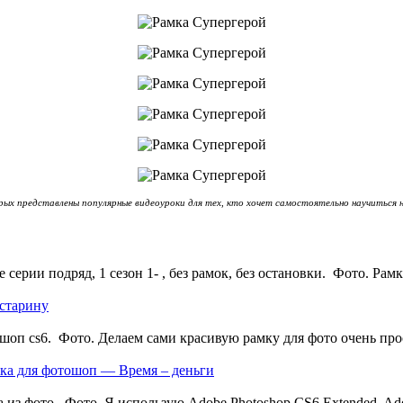
орых представлены популярные видеоуроки для тех, кто хочет самостоятельно научитьс
серии подряд, 1 сезон 1- , без рамок, без остановки. Фото. Ра
 старину
шоп cs6. Фото. Делаем сами красивую рамку для фото очень про
ка для фотошоп — Время – деньги
 из фото. Фото. Я использую Adobe Photoshop CS6 Extended. Ad