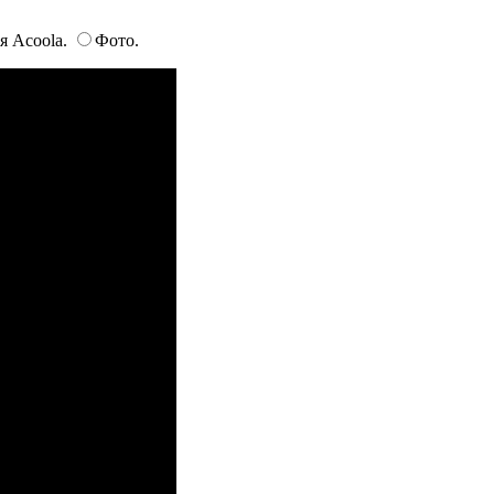
я Acoola.
Фото.