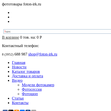
фототовары foton-irk.ru
В корзине
0
тов. на:
0
Р
Контактный телефон:
688 987
shop@foton-irk.ru
8 (3952)
Главная
Новости
Каталог товаров
Доставка и оплата
Видео
Модели фотокамер
Фотосессия
Фотошоп
Статьи
Контакты