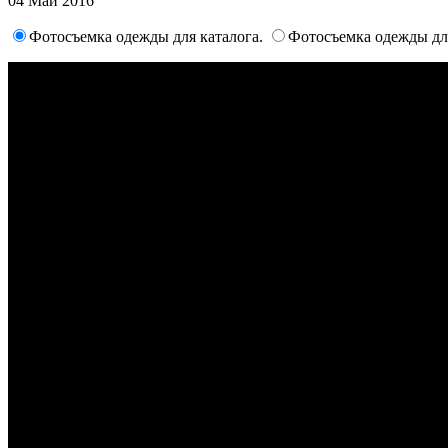
04 Май 2016
Фотосъемка одежды для каталога.
Фотосъемка одежды дл