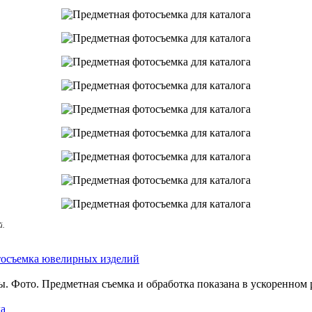
ий.
тосъемка ювелирных изделий
 Фото. Предметная съемка и обработка показана в ускоренном р
ла