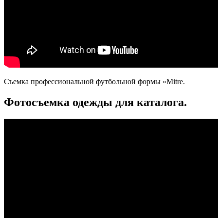
Съемка профессиональной футбольной формы «Mitre.
Фотосъемка одежды для каталога.