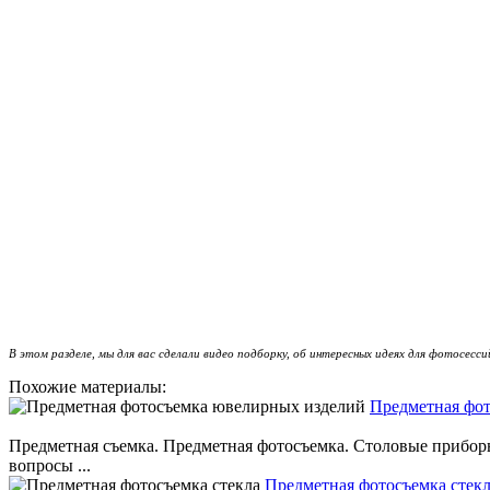
В этом разделе, мы для вас сделали видео подборку, об интересных идеях для фотосесс
Похожие материалы:
Предметная фо
Предметная съемка. Предметная фотосъемка. Столовые приборы.
вопросы ...
Предметная фотосъемка стек