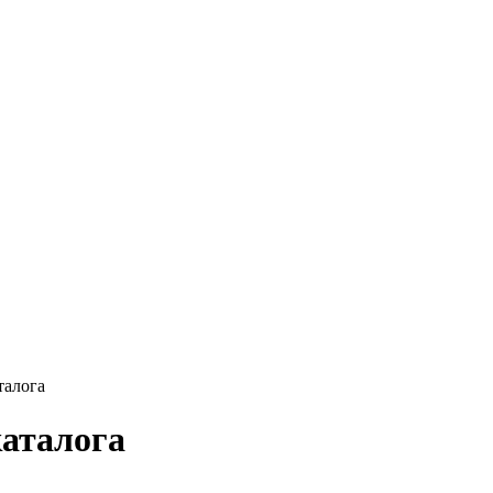
талога
аталога