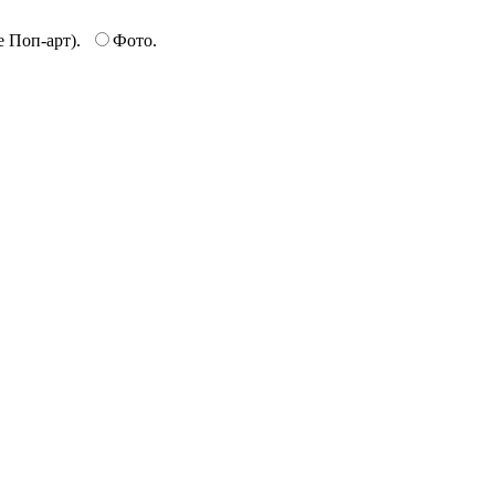
е Поп-арт).
Фото.