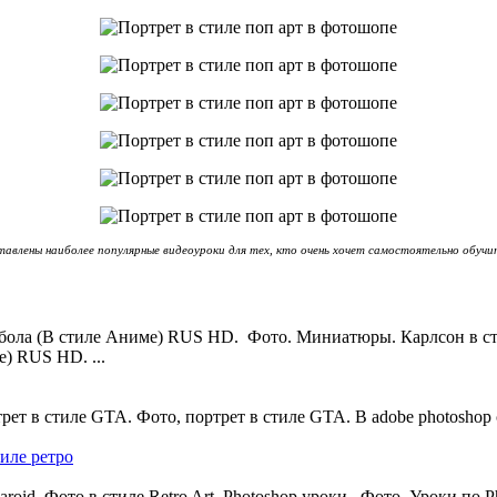
авлены наиболее популярные видеоуроки для тех, кто очень хочет самостоятельно обу
мбола (В стиле Аниме) RUS HD. Фото. Миниатюры. Карлсон в ст
) RUS HD. ...
трет в стиле GTA. Фото, портрет в стиле GTA. В adobe photoshop 
иле ретро
roid. Фото в стиле Retro Art. Photoshop уроки. Фото. Уроки по P