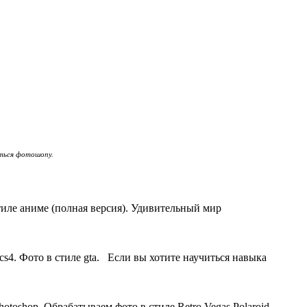
читься фотошопу.
иле аниме (полная версия). Удивительный мир
cs4. Фото в стиле gta. Если вы хотите научиться навыка
hotoshop. Обрабатываем фото в стиле Retro Vegas Polaroid.