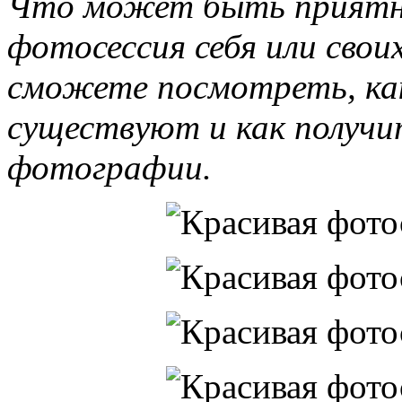
Что может быть приятне
фотосессия себя или свои
сможете посмотреть, ка
существуют и как получи
фотографии.