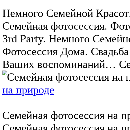
Немного Семейной Красот
Семейная фотосессия. Фото
3rd Party. Немного Семей
Фотосессия Дома. Свадьб
Ваших воспоминаний… Сем
на природе
Семейная фотосессия на пр
Семейная фотосессия на п