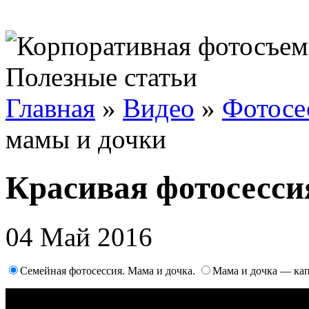
Полезные статьи
Главная
»
Видео
»
Фотосе
мамы и дочки
Красивая фотосесси
04 Май 2016
Семейная фотосессия. Мама и дочка.
Мама и дочка — ка