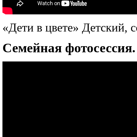
«Дети в цвете» Детский, 
Семейная фотосессия.