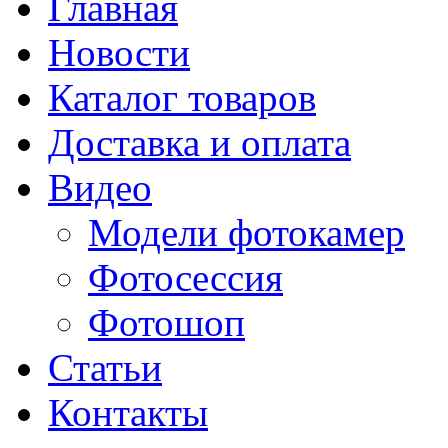
Главная
Новости
Каталог товаров
Доставка и оплата
Видео
Модели фотокамер
Фотосессия
Фотошоп
Статьи
Контакты