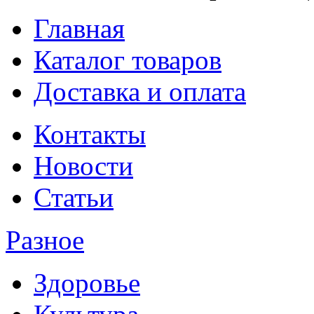
Главная
Каталог товаров
Доставка и оплата
Контакты
Новости
Статьи
Разное
Здоровье