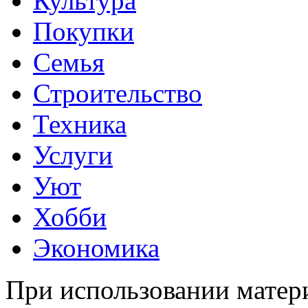
Культура
Покупки
Семья
Строительство
Техника
Услуги
Уют
Хобби
Экономика
При использовании матери