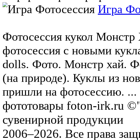
Игра Фо
Фотосессия кукол Монстр 
фотосессия с новыми кукл
dolls. Фото. Монстр хай. 
(на природе). Куклы из но
пришли на фотосессию. ...
фототовары foton-irk.ru
©"
сувенирной продукции
2006–2026. Все права за