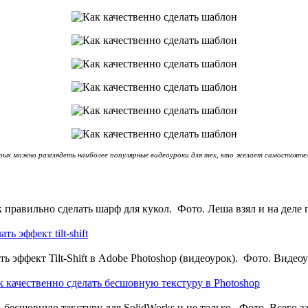
орых можно разглядеть наиболее популярные видеоуроки для тех, кто желает самостоят
равильно сделать шарф для кукол. Фото. Леша взял и на деле 
ть эффект tilt-shift
ть эффект Tilt-Shift в Adobe Photoshop (видеоурок). Фото. Вид
к качественно сделать бесшовную текстуру в Photoshop
ь бесшовную текстуру для SolidWorks и не только. Фото. Всего з