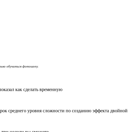
ельно обучиться фотошопу.
показал как сделать временную
еоурок среднего уровня сложности по созданию эффекта двойной
а три недели вы сможете